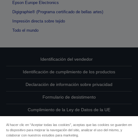
Epson Europe Electronics
Digigraphie® (Programa certificado de bellas artes)
Impresión directa sobre tejido
Todo el mundo
Identificación del vendedor
Identificación de cumplimiento de los productos
Declaración de información sobre privacidad
Formulario de desistimento
Cumplimiento de la Ley de Datos de la UE
Ponte en contacto con nosotros en relación con tus datos
Al hacer clic en “Aceptar todas las cookies”, aceptas que las cookies se guarden en
tu dispositivo para mejorar la navegación del sitio, analizar el uso del mismo, y
Información sobre cookies
colaborar con nuestros estudios para marketing.