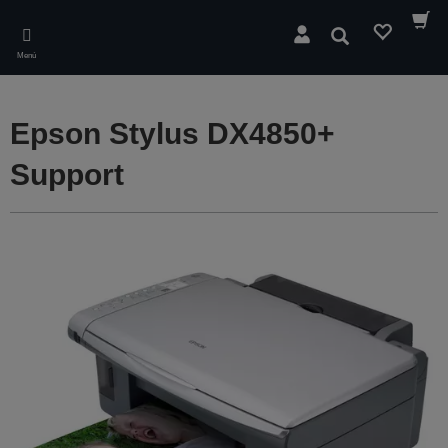
Skip
to
Buscar
main
Menú
content
Epson Stylus DX4850+
Support