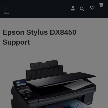
Skip
to
Buscar
main
Menú
content
Epson Stylus DX8450
Support