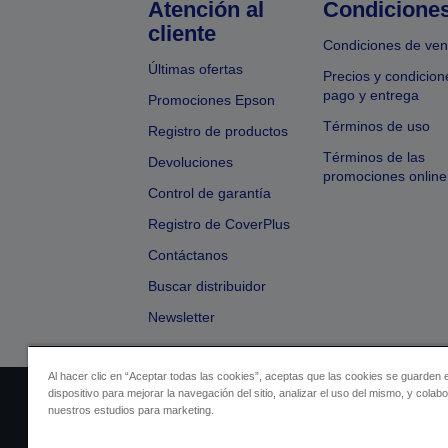
Atención al
Condicione
cliente
Condiciones de ven
Últimas ofertas
Precios y condicion
pago y entrega
Promociones Epson
Términos de uso
Registro de productos
Términos de las
Devoluciones
promociones online
Control de garantía
Registro de CoverPlus
Contáctanos
Buscar distribuidor
Newsletter
Al hacer clic en “Aceptar todas las cookies”, aceptas que las cookies se guarden 
dispositivo para mejorar la navegación del sitio, analizar el uso del mismo, y colab
Identificación del vendedor
Identificación
nuestros estudios para marketing.
Cumplimiento de la Ley de Dato