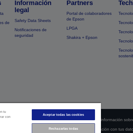
s
Información
Partners
Tech
legal
ta
Portal de colaboradores
Tecnolo
de Epson
Safety Data Sheets
es de
Tecnolo
LPGA
Notificaciones de
Tecnolo
seguridad
Shakira + Epson
Tecnolo
Tecnol
sosteni
en tu
Aceptar todas las cookies
orar con
 de cumplimiento de los productos
Declaración de información sobr
Rechazarlas todas
s de la UE
Ponte en contacto con nosotros en relación con tus dat