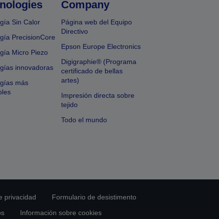
nologies
Company
gía Sin Calor
Página web del Equipo
Directivo
gía PrecisionCore
Epson Europe Electronics
gía Micro Piezo
Digigraphie® (Programa
gías innovadoras
certificado de bellas
artes)
ogías más
bles
Impresión directa sobre
tejido
Todo el mundo
e privacidad
Formulario de desistimento
os
Información sobre cookies