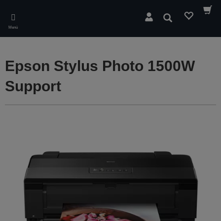
Skip
to
Buscar
main
Menú
content
Epson Stylus Photo 1500W
Support