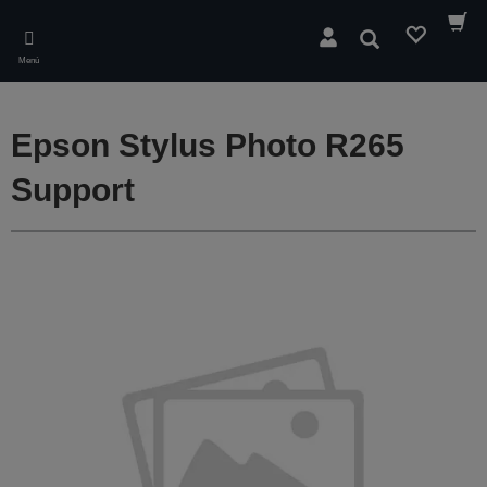
Skip
to
Buscar
main
Menú
content
Epson Stylus Photo R265
Support