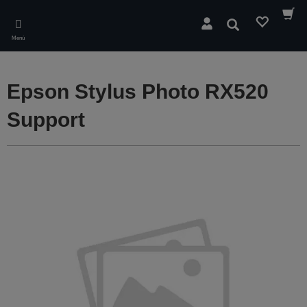
Skip
to
Buscar
main
Menú
content
Epson Stylus Photo RX520
Support