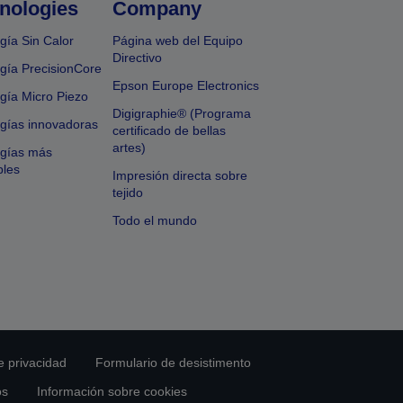
nologies
Company
gía Sin Calor
Página web del Equipo
Directivo
gía PrecisionCore
Epson Europe Electronics
gía Micro Piezo
Digigraphie® (Programa
gías innovadoras
certificado de bellas
artes)
ogías más
bles
Impresión directa sobre
tejido
Todo el mundo
e privacidad
Formulario de desistimento
os
Información sobre cookies