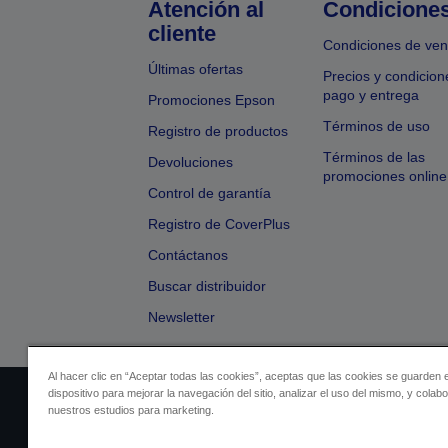
Atención al
Condicione
cliente
Condiciones de ven
Últimas ofertas
Precios y condicion
pago y entrega
Promociones Epson
Términos de uso
Registro de productos
Términos de las
Devoluciones
promociones online
Control de garantía
Registro de CoverPlus
Contáctanos
Buscar distribuidor
Newsletter
Al hacer clic en “Aceptar todas las cookies”, aceptas que las cookies se guarden 
dispositivo para mejorar la navegación del sitio, analizar el uso del mismo, y colab
Identificación del vendedor
Identificación
nuestros estudios para marketing.
Cumplimiento de la Ley de Dato