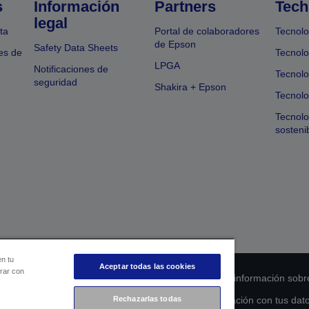
s
Información
Partners
Tech
legal
ta
Portal de colaboradores
Tecnolo
de Epson
Safety Data Sheets
es de
Tecnolo
LPGA
Notificaciones de
Tecnolo
seguridad
Shakira + Epson
Tecnolo
Tecnol
sosteni
en tu
Aceptar todas las cookies
orar con
 de cumplimiento de los productos
Declaración de información sobr
Rechazarlas todas
s de la UE
Ponte en contacto con nosotros en relación con tus dat