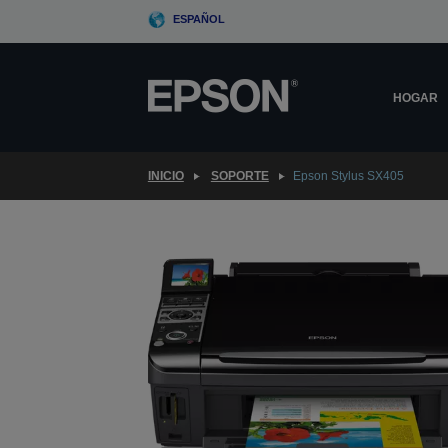
Skip
ESPAÑOL
to
main
content
HOGAR
INICIO
SOPORTE
Epson Stylus SX405