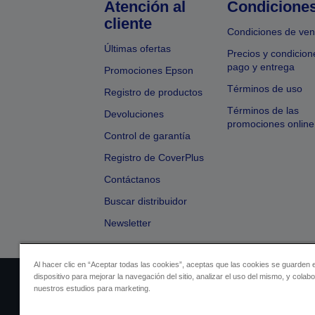
Atención al
Condicione
cliente
Condiciones de ven
Últimas ofertas
Precios y condicion
pago y entrega
Promociones Epson
Términos de uso
Registro de productos
Términos de las
Devoluciones
promociones online
Control de garantía
Registro de CoverPlus
Contáctanos
Buscar distribuidor
Newsletter
Al hacer clic en “Aceptar todas las cookies”, aceptas que las cookies se guarden 
dispositivo para mejorar la navegación del sitio, analizar el uso del mismo, y colab
Identificación del vendedor
Identificación
nuestros estudios para marketing.
Cumplimiento de la Ley de Dato