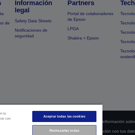
s
Información
Partners
Tech
legal
ta
Portal de colaboradores
Tecnolo
de Epson
Safety Data Sheets
es de
Tecnolo
LPGA
Notificaciones de
Tecnolo
seguridad
Shakira + Epson
Tecnolo
Tecnol
sosteni
en tu
Aceptar todas las cookies
orar con
 de cumplimiento de los productos
Declaración de información sobr
Rechazarlas todas
s de la UE
Ponte en contacto con nosotros en relación con tus dat