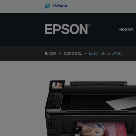
Skip
ESPAÑOL
to
main
content
HOGAR
INICIO
SOPORTE
Epson Stylus SX410