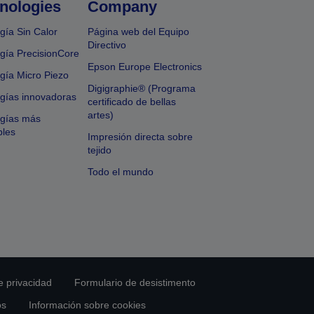
nologies
Company
gía Sin Calor
Página web del Equipo
Directivo
gía PrecisionCore
Epson Europe Electronics
gía Micro Piezo
Digigraphie® (Programa
gías innovadoras
certificado de bellas
artes)
ogías más
bles
Impresión directa sobre
tejido
Todo el mundo
e privacidad
Formulario de desistimento
os
Información sobre cookies