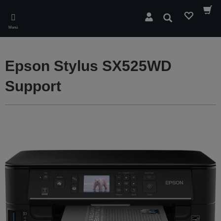
Skip
to
Buscar
main
Menú
content
Epson Stylus SX525WD
Support