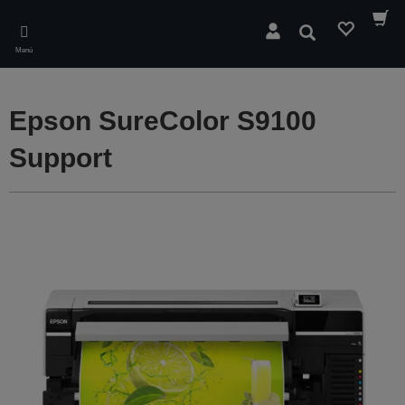
Skip
to
Buscar
main
Menú
content
Epson SureColor S9100
Support