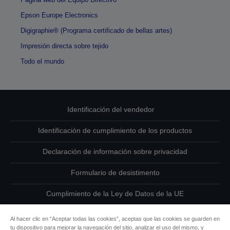
Epson Europe Electronics
Digigraphie® (Programa certificado de bellas artes)
Impresión directa sobre tejido
Todo el mundo
Identificación del vendedor
Identificación de cumplimiento de los productos
Declaración de información sobre privacidad
Formulario de desistimento
Cumplimiento de la Ley de Datos de la UE
Ponte en contacto con nosotros en relación con tus datos
Al hacer clic en “Aceptar todas las cookies”, aceptas que las cookies se guarden en
tu dispositivo para mejorar la navegación del sitio, analizar el uso del mismo, y