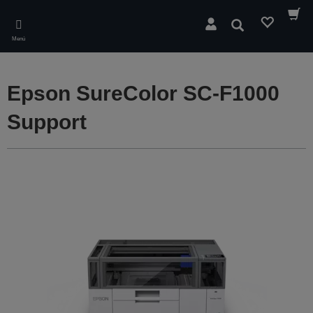
Skip
to
Buscar
main
Menú
content
Epson SureColor SC-F1000
Support