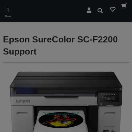
Skip
to
Buscar
main
Menú
content
Epson SureColor SC-F2200
Support