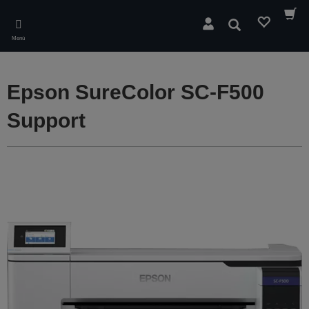
Skip
to
Buscar
main
Menú
content
Epson SureColor SC-F500
Support