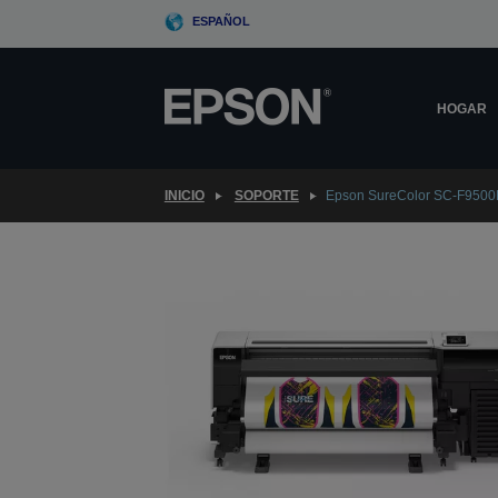
Skip
ESPAÑOL
to
main
content
HOGAR
INICIO
SOPORTE
Epson SureColor SC-F950