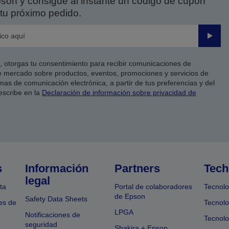
on y consigue al instante un código de cupón
tu próximo pedido.
Enviar
co, otorgas tu consentimiento para recibir comunicaciones de
 mercado sobre productos, eventos, promociones y servicios de
as de comunicación electrónica, a partir de tus preferencias y del
escribe en la
Declaración de información sobre privacidad de
s
Información
Partners
Tech
legal
ta
Portal de colaboradores
Tecnolo
de Epson
Safety Data Sheets
es de
Tecnolo
LPGA
Notificaciones de
Tecnolo
seguridad
Shakira + Epson