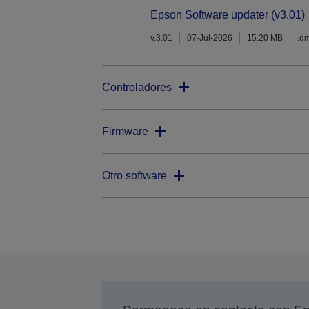
Epson Software updater (v3.01)
v.3.01
07-Jul-2026
15.20 MB
.d
Controladores
Firmware
Otro software