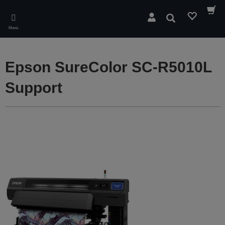
Skip
to
Buscar
main
Menú
content
Epson SureColor SC-R5010L
Support