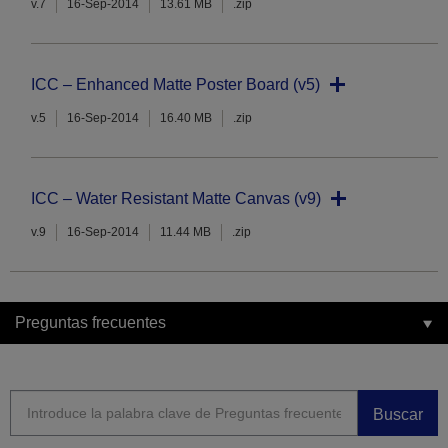
v.7
16-Sep-2014
13.61 MB
.zip
ICC – Enhanced Matte Poster Board (v5)
v.5
16-Sep-2014
16.40 MB
.zip
ICC – Water Resistant Matte Canvas (v9)
v.9
16-Sep-2014
11.44 MB
.zip
Preguntas frecuentes
Buscar