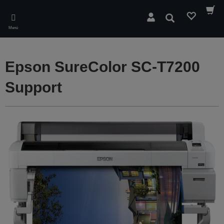
Skip
to
Buscar
main
Menú
content
Epson SureColor SC-T7200
Support