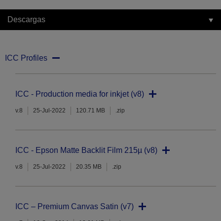
Descargas
ICC Profiles
ICC - Production media for inkjet (v8)
v.8
25-Jul-2022
120.71 MB
.zip
ICC - Epson Matte Backlit Film 215µ (v8)
v.8
25-Jul-2022
20.35 MB
.zip
ICC – Premium Canvas Satin (v7)