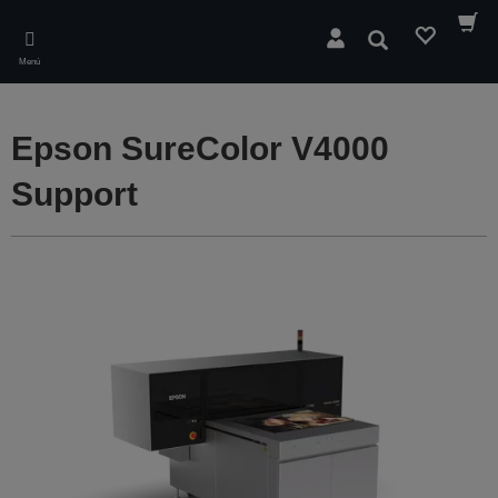
Skip
to
Buscar
main
Menú
content
Epson SureColor V4000
Support