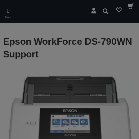
Skip
to
Buscar
main
Menú
content
Epson WorkForce DS-790WN
Support