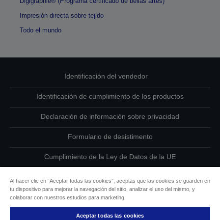
Digigraphie® (Programa certificado de bellas artes)
Impresión directa sobre tejido
Todo el mundo
Identificación del vendedor
Identificación de cumplimiento de los productos
Declaración de información sobre privacidad
Formulario de desistimento
Cumplimiento de la Ley de Datos de la UE
Ponte en contacto con nosotros en relación con tus datos
Al hacer clic en “Aceptar todas las cookies”, aceptas que las cookies se guarden en
tu dispositivo para mejorar la navegación del sitio, analizar el uso del mismo, y
Información sobre cookies
colaborar con nuestros estudios para marketing.
Aceptar todas las cookies
Compromiso de accesibilidad de Epson