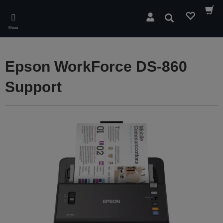
Skip
to
Buscar
main
Menú
content
Epson WorkForce DS-860
Support