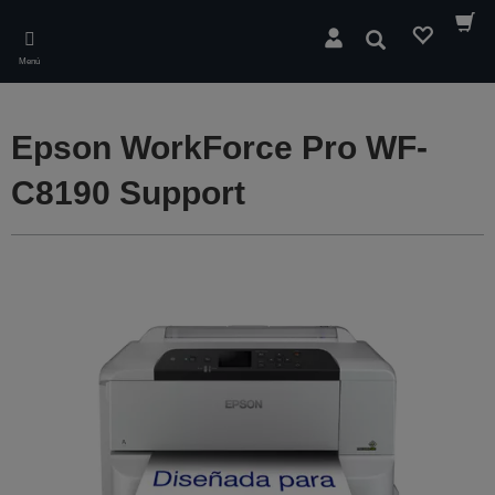
Skip
to
Buscar
main
Menú
content
Epson WorkForce Pro WF-
C8190 Support