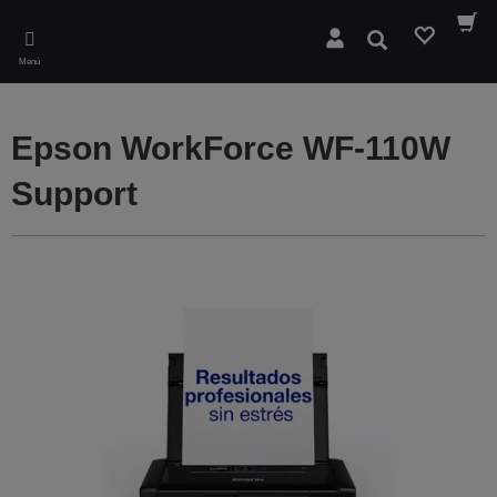
Skip
to
Buscar
main
Menú
content
Epson WorkForce WF-110W
Support