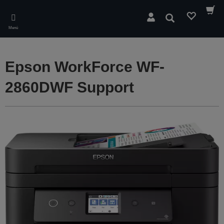
Skip
to
Buscar
main
Menú
content
Epson WorkForce WF-
2860DWF Support