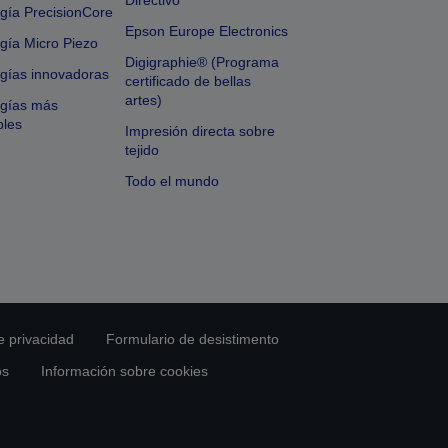
Directivo
gía PrecisionCore
Epson Europe Electronics
gía Micro Piezo
Digigraphie® (Programa
gías innovadoras
certificado de bellas
artes)
ogías más
bles
Impresión directa sobre
tejido
Todo el mundo
e privacidad
Formulario de desistimento
os
Información sobre cookies