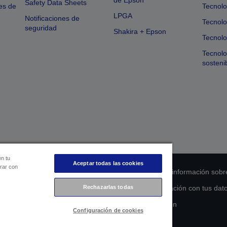
de Epson
Safety Data Sheets
es de
Tecnolo
LPGA
Notificaciones de
Tecnolo
seguridad
Shakira + Epson
Tecnolo
Tecnol
sosteni
en tu
Aceptar todas las cookies
orar con
 de cumplimiento de los productos
Declaración de información sobr
Rechazarlas todas
s de la UE
Ponte en contacto con nosotros en relación con tus dat
Compromiso de accesibilidad de Epson
Configuración de cookies
Copyright © 2026 Seiko Epson