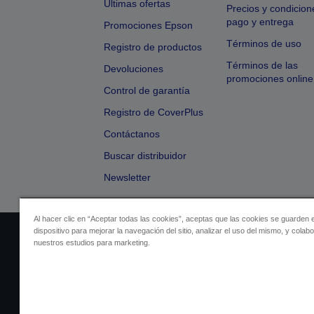
Últimas ofertas
Precios y condicion
pago y entrega
Promociones Epson
Términos de uso
Registro de productos
Términos de las
Devoluciones
promociones online
Control de garantía
Registro de CoverPlus
Contáctanos
Buscar distribuidor
Newsletter
Al hacer clic en “Aceptar todas las cookies”, aceptas que las cookies se guarden 
dispositivo para mejorar la navegación del sitio, analizar el uso del mismo, y colab
Identificación del vendedor
Identificación
nuestros estudios para marketing.
Cumplimiento de la Ley de Dato