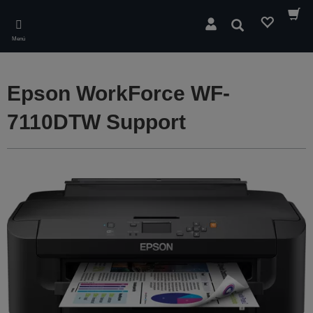
Skip
to
Buscar
main
Menú
content
Epson WorkForce WF-
7110DTW Support