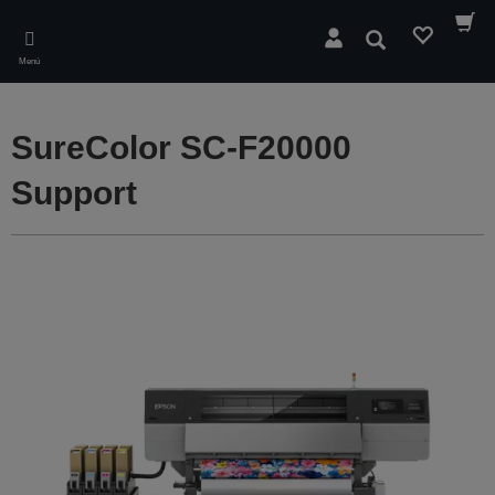
Skip
to
Buscar
main
Menú
content
SureColor SC-F20000
Support