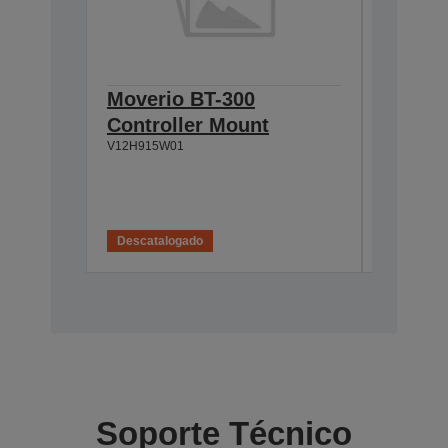
Moverio BT-300
Moveri
Controller Mount
Mic
V12H915W01
7111272
Agotado
Descatalogado
Soporte Técnico