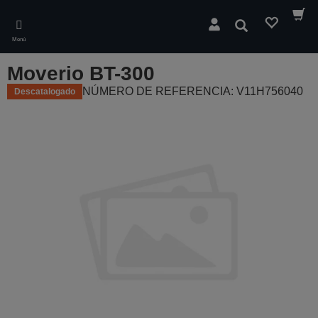
Skip
to
Buscar
main
Menú
content
Moverio BT-300
NÚMERO DE REFERENCIA: V11H756040
Descatalogado