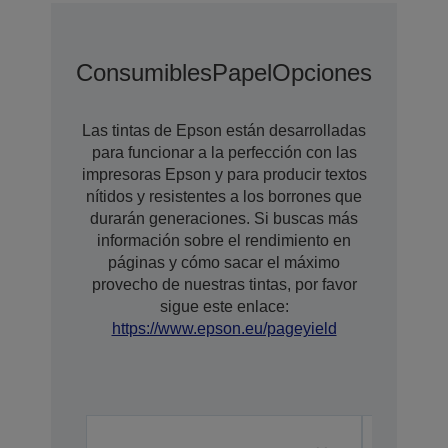
Consumibles
Papel
Opciones
Opcion
Las tintas de Epson están desarrolladas
para funcionar a la perfección con las
impresoras Epson y para producir textos
nítidos y resistentes a los borrones que
durarán generaciones. Si buscas más
información sobre el rendimiento en
páginas y cómo sacar el máximo
provecho de nuestras tintas, por favor
sigue este enlace:
https://www.epson.eu/pageyield