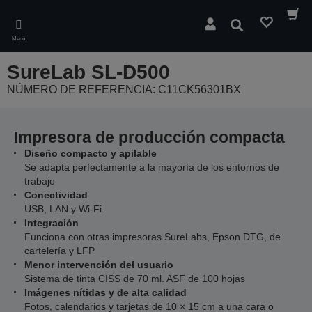
Skip
to
Buscar
main
Menú
content
SureLab SL-D500
NÚMERO DE REFERENCIA: C11CK56301BX
Impresora de producción compacta
Diseño compacto y apilable
Se adapta perfectamente a la mayoría de los entornos de
trabajo
Conectividad
USB, LAN y Wi-Fi
Integración
Funciona con otras impresoras SureLabs, Epson DTG, de
cartelería y LFP
Menor intervención del usuario
Sistema de tinta CISS de 70 ml. ASF de 100 hojas
Imágenes nítidas y de alta calidad
Fotos, calendarios y tarjetas de 10 × 15 cm a una cara o