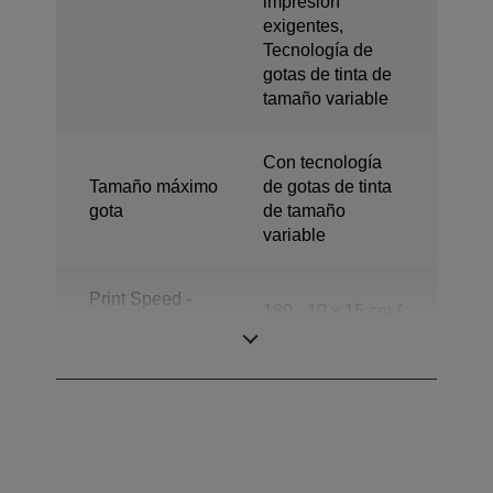
impresión
exigentes,
Tecnología de
gotas de tinta de
tamaño variable
Con tecnología
Tamaño máximo
de gotas de tinta
gota
de tamaño
variable
Print Speed -
180 - 10 x 15 cm (
Standard
4 x 6 ")
[prints/h]