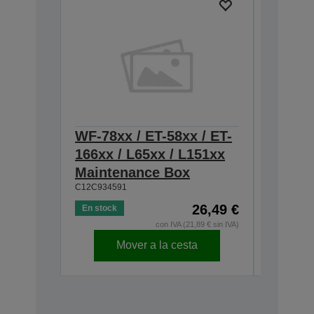
WF-78xx / ET-58xx / ET-
T54C 
166xx / L65xx / L151xx
SL-D5
Maintenance Box
70 ml
C13T54C1
C12C934591
26,49 €
En stock
con IVA (21,89 € sin IVA)
Mover a la cesta