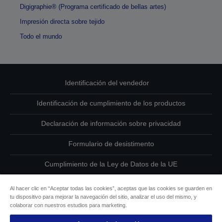
Digigraphie® (Programa certificado de bellas artes)
Impresión directa sobre tejido
Todo el mundo
Identificación del vendedor
Identificación de cumplimiento de los productos
Declaración de información sobre privacidad
Formulario de desistimento
Cumplimiento de la Ley de Datos de la UE
Ponte en contacto con nosotros en relación con tus datos
Al hacer clic en “Aceptar todas las cookies”, aceptas que las cookies se guarden en
tu dispositivo para mejorar la navegación del sitio, analizar el uso del mismo, y
Información sobre cookies
colaborar con nuestros estudios para marketing.