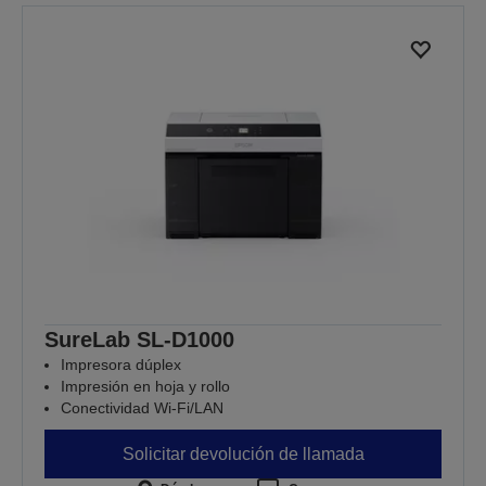
la
la
página
página
anterior
siguiente
SureLab SL-D1000
Impresora dúplex
Impresión en hoja y rollo
Conectividad Wi-Fi/LAN
Solicitar devolución de llamada