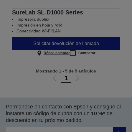
SureLab SL-D1000 Series
Impresora dúplex
Impresión en hoja y rollo
Conectividad Wi-Fi/LAN
Solicitar devolución de llamada
Dónde comprar
Comparar
Mostrando 1 - 5 de 5 artículos
1
Ir
Ir
a
a
la
la
página
página
Permanece en contacto con Epson y consigue al
anterior
siguiente
instante un código de cupón con un
10 %*
de
descuento en tu próximo pedido.