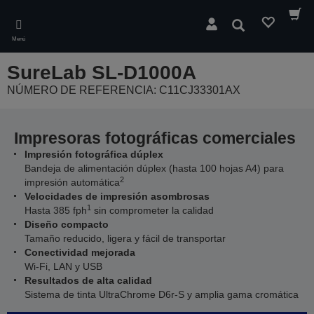
Skip
to
Buscar
main
Menú
content
SureLab SL-D1000A
NÚMERO DE REFERENCIA: C11CJ33301AX
Impresoras fotográficas comerciales
Impresión fotográfica dúplex
Bandeja de alimentación dúplex (hasta 100 hojas A4) para
2
impresión automática
Velocidades de impresión asombrosas
1
Hasta 385 fph
sin comprometer la calidad
Diseño compacto
Tamaño reducido, ligera y fácil de transportar
Conectividad mejorada
Wi-Fi, LAN y USB
Resultados de alta calidad
Sistema de tinta UltraChrome D6r-S y amplia gama cromática