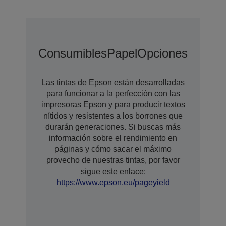
Consumibles
Papel
Opciones
Opcion
Las tintas de Epson están desarrolladas
para funcionar a la perfección con las
impresoras Epson y para producir textos
nítidos y resistentes a los borrones que
durarán generaciones. Si buscas más
información sobre el rendimiento en
páginas y cómo sacar el máximo
provecho de nuestras tintas, por favor
sigue este enlace:
https://www.epson.eu/pageyield