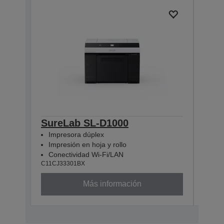
SureLab SL-D1000
Sur
Impresora dúplex
Imp
Impresión en hoja y rollo
Impr
Conectividad Wi-Fi/LAN
Con
C11CJ33301BX
C11CJ
Más información