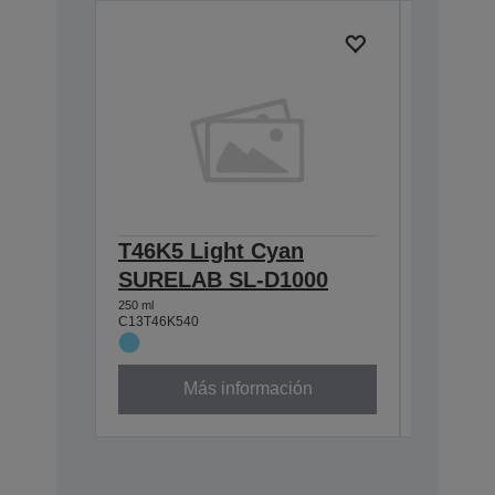
T46K5 Light Cyan
T46K1
SURELAB SL-D1000
SL-D1
250 ml
250 ml
C13T46K540
C13T46K1
Más información