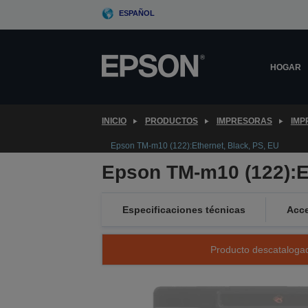
Skip
ESPAÑOL
to
main
content
HOGAR
INICIO
PRODUCTOS
IMPRESORAS
IMP
Epson TM-m10 (122):Ethernet, Black, PS, EU
Epson TM-m10 (122):Et
Especificaciones técnicas
Acce
Producto descatalogad