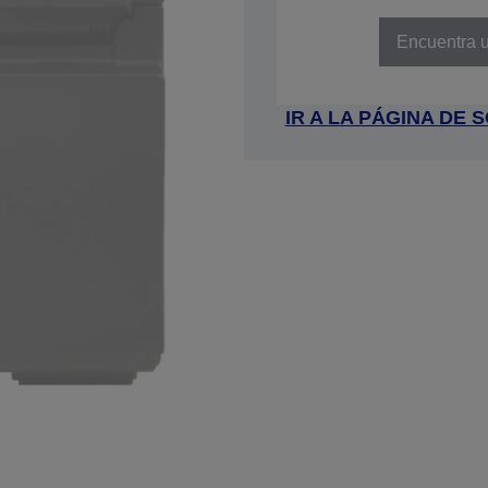
NÚMERO DE REFERENCIA: C31C
Encuentra u
IR A LA PÁGINA DE