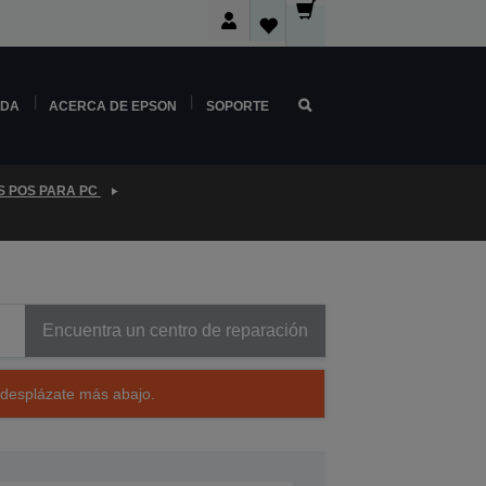
NDA
ACERCA DE EPSON
SOPORTE
S POS PARA PC
Encuentra un centro de reparación
 desplázate más abajo.