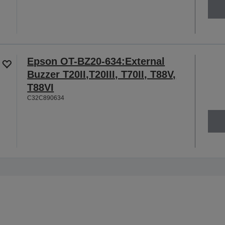
Epson OT-BZ20-634:External
Buzzer T20II,T20III, T70II, T88V,
T88VI
C32C890634