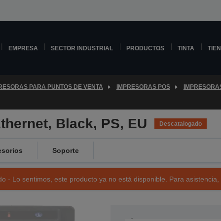
EMPRESA
SECTOR INDUSTRIAL
PRODUCTOS
TINTA
TIE
RESORAS PARA PUNTOS DE VENTA
IMPRESORAS POS
IMPRESORA
hernet, Black, PS, EU
Descatalogado
sorios
Soporte
o - Lo sentimos, este producto ya no está disponible. Para asistencia,