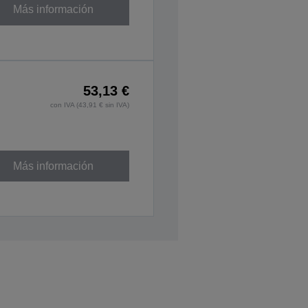
Más información
53,13 €
con IVA (43,91 € sin IVA)
Más información