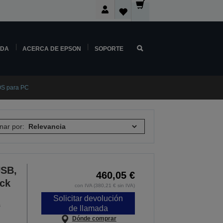
NDA
ACERCA DE EPSON
SOPORTE
OS para PC
nar por:
USB,
460,05 €
ack
con IVA (380,21 € sin IVA)
Solicitar devolución
s
de llamada
Dónde comprar