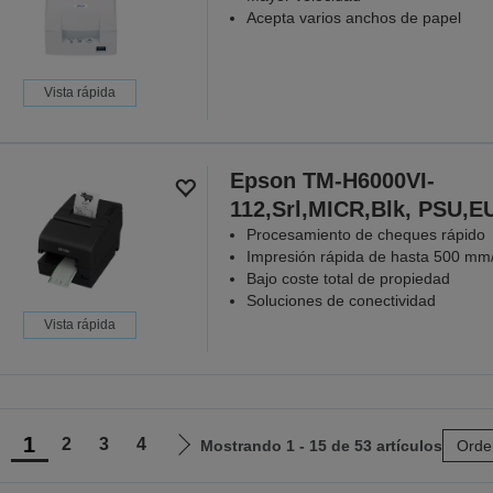
Acepta varios anchos de papel
Vista rápida
Epson TM-H6000VI-
112,Srl,MICR,Blk, PSU,E
Procesamiento de cheques rápido
Impresión rápida de hasta 500 mm
Bajo coste total de propiedad
Soluciones de conectividad
Vista rápida
1
2
3
4
Mostrando 1 - 15 de 53 artículos
Orde
r
Ir
a
a