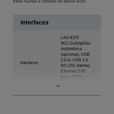
están sujetas a cambios sin previo aviso.
Interfaces
LAN IEEE
802.11a/b/g/n/ac
inalámbrica
(opcional), USB
2.0-A, USB 2.0,
Interfaces
RS-232, Interfaz
Ethernet (100
Base-TX/10
Base-T), Apertura
de cajón