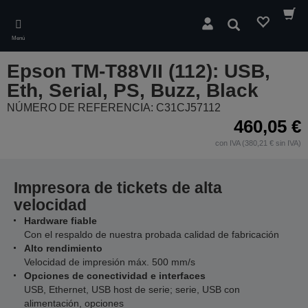
Skip
to
Buscar
main
Menú
content
Epson TM-T88VII (112): USB,
Eth, Serial, PS, Buzz, Black
NÚMERO DE REFERENCIA: C31CJ57112
460,05 €
con IVA (380,21 € sin IVA)
Impresora de tickets de alta
velocidad
Hardware fiable
Con el respaldo de nuestra probada calidad de fabricación
Alto rendimiento
Velocidad de impresión máx. 500 mm/s
Opciones de conectividad e interfaces
USB, Ethernet, USB host de serie; serie, USB con
alimentación, opciones