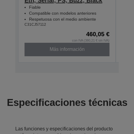
Eth, Serial, PS, Buzz, Black
Eth
Fiable
Fia
Compatible con modelos anteriores
Com
Respetuosa con el medio ambiente
Res
C31CJ57112
C31CJ
460,05 €
con IVA (380,21 € sin IVA)
Más información
Especificaciones técnicas
Las funciones y especificaciones del producto