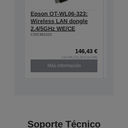
Epson OT-WL06-323:
Epson 
Wireless LAN dongle
Interf
C32C8241
2.4/5GHz WE/CE
C32C891323
146,43 €
con IVA (121,02 € sin IVA)
Más información
Soporte Técnico