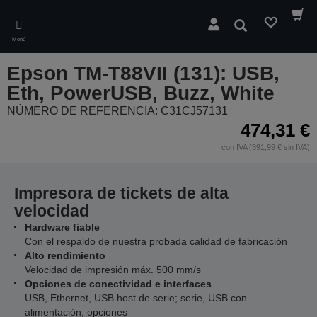
Skip
to
Buscar
main
Menú
content
Epson TM-T88VII (131): USB,
Eth, PowerUSB, Buzz, White
NÚMERO DE REFERENCIA: C31CJ57131
474,31 €
con IVA (391,99 € sin IVA)
Impresora de tickets de alta
velocidad
Hardware fiable
Con el respaldo de nuestra probada calidad de fabricación
Alto rendimiento
Velocidad de impresión máx. 500 mm/s
Opciones de conectividad e interfaces
USB, Ethernet, USB host de serie; serie, USB con
alimentación, opciones