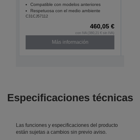
Compatible con modelos anteriores
Com
Respetuosa con el medio ambiente
Res
C31CJ57112
C31CJ
460,05 €
con IVA (380,21 € sin IVA)
Más información
Especificaciones técnicas
Las funciones y especificaciones del producto
están sujetas a cambios sin previo aviso.