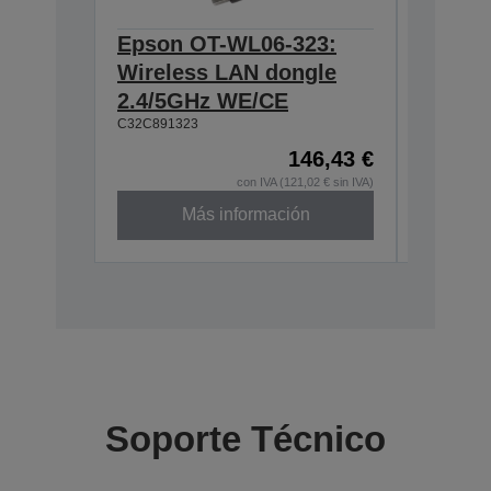
Epson OT-WL06-323:
Epson 
Wireless LAN dongle
Interf
C32C8241
2.4/5GHz WE/CE
C32C891323
146,43 €
con IVA (121,02 € sin IVA)
Más información
Soporte Técnico