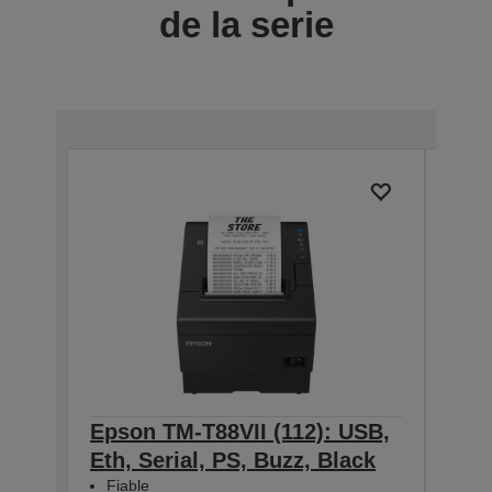
de la serie
Epson TM-T88VII (112): USB,
Eps
Eth, Serial, PS, Buzz, Black
Eth
Fiable
Fia