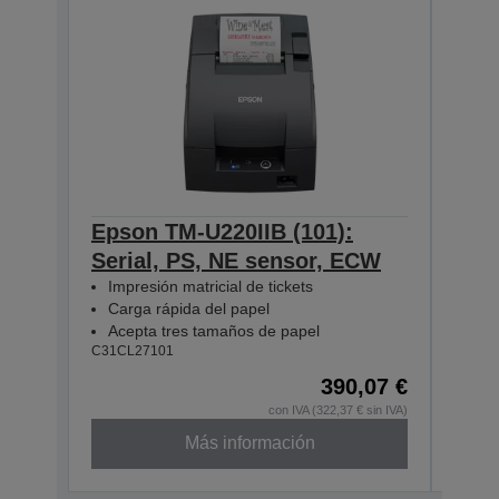
Epson TM-U220IIB (101):
Eps
Serial, PS, NE sensor, ECW
Seri
Impresión matricial de tickets
Impr
Carga rápida del papel
Car
Acepta tres tamaños de papel
Ace
C31CL27101
C31CL
390,07 €
con IVA (322,37 € sin IVA)
Más información