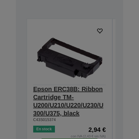
Epson ERC38B: Ribbon
Epson
Cartridge TM-
Ribbon
U200/U210/U220/U230/U
300/U3
300/U375, black
230, b
C43S015374
C43S0153
2,94 €
En stock
En stock
con IVA (2,43 € sin IVA)