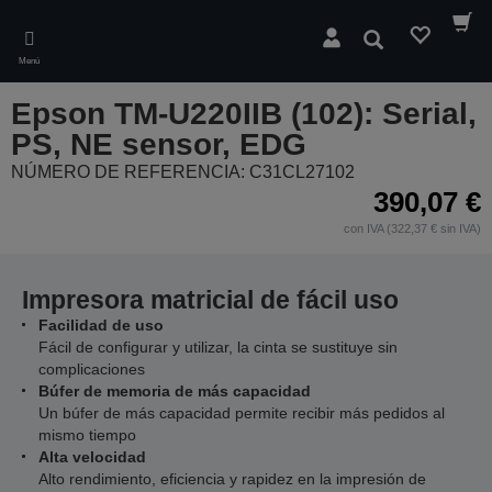
Skip
to
Buscar
main
Menú
content
Epson TM-U220IIB (102): Serial,
PS, NE sensor, EDG
NÚMERO DE REFERENCIA: C31CL27102
390,07 €
con IVA (322,37 € sin IVA)
Impresora matricial de fácil uso
Facilidad de uso
Fácil de configurar y utilizar, la cinta se sustituye sin
complicaciones
Búfer de memoria de más capacidad
Un búfer de más capacidad permite recibir más pedidos al
mismo tiempo
Alta velocidad
Alto rendimiento, eficiencia y rapidez en la impresión de