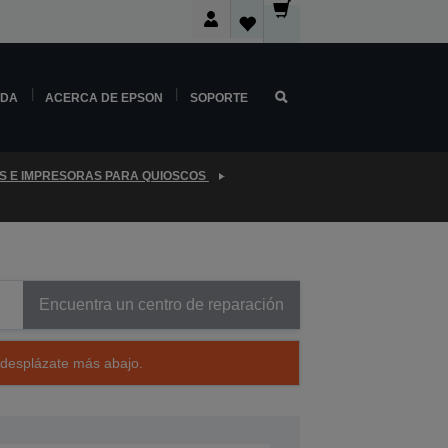
NDA
ACERCA DE EPSON
SOPORTE
S E IMPRESORAS PARA QUIOSCOS
Encuentra un centro de reparación
 desplázate más abajo.