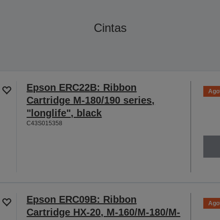
Cintas
Epson ERC22B: Ribbon
Ago
Cartridge M-180/190 series,
"longlife", black
C43S015358
Epson ERC09B: Ribbon
Ago
Cartridge HX-20, M-160/M-180/M-