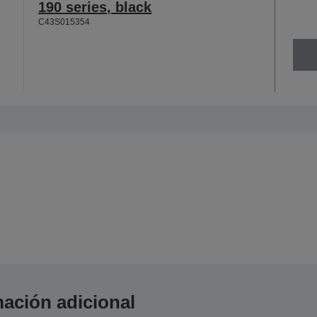
190 series, black
C43S015354
ación adicional