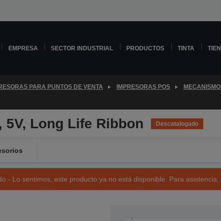
EMPRESA
SECTOR INDUSTRIAL
PRODUCTOS
TINTA
TIE
RESORAS PARA PUNTOS DE VENTA
IMPRESORAS POS
MECANISMO
 5V, Long Life Ribbon
Descatalogado
sorios
o - Lo sentimos, este producto ya no está disponible. Para asistencia,