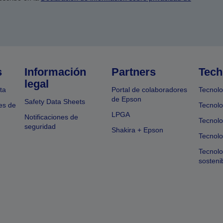
s
Información
Partners
Tech
legal
ta
Portal de colaboradores
Tecnolo
de Epson
Safety Data Sheets
es de
Tecnolo
LPGA
Notificaciones de
Tecnolo
seguridad
Shakira + Epson
Tecnolo
Tecnol
sosteni