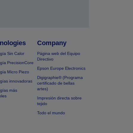
nologies
Company
gía Sin Calor
Página web del Equipo
Directivo
gía PrecisionCore
Epson Europe Electronics
gía Micro Piezo
Digigraphie® (Programa
gías innovadoras
certificado de bellas
artes)
ogías más
bles
Impresión directa sobre
tejido
Todo el mundo