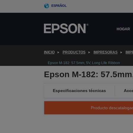
Skip
ESPAÑOL
to
main
content
HOGAR
INICIO
PRODUCTOS
IMPRESORAS
IMP
Epson M-182: 57.5mm, 5V, Long Life Ribbon
Epson M-182: 57.5mm,
Especificaciones técnicas
Acce
Producto descatalogad