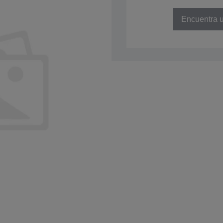
NÚMERO DE REFERENCIA: C41D
Encuentra u