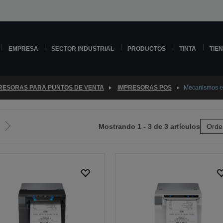
EMPRESA
SECTOR INDUSTRIAL
PRODUCTOS
TINTA
TIE
RESORAS PARA PUNTOS DE VENTA
IMPRESORAS POS
Mecanismos e 
Mostrando 1 - 3 de 3 artículos
Orde
Ir
a
la
página
siguiente