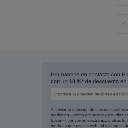
I
l
p
a
Permanece en contacto con Eps
con un
10 %*
de descuento en 
Al enviar tu dirección de correo electróni
marketing —como encuestas y estudios de
Epson— por correo electrónico u otras form
modo en que usas la web, tal y como se d