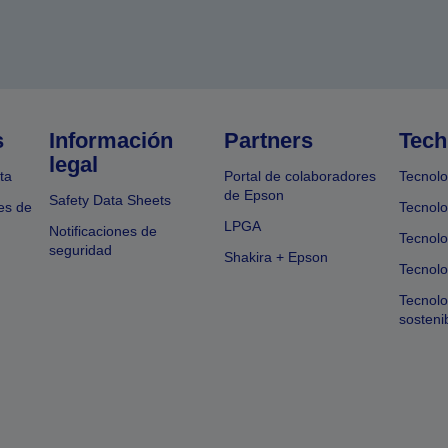
s
Información
Partners
Tech
legal
ta
Portal de colaboradores
Tecnolo
de Epson
Safety Data Sheets
es de
Tecnolo
LPGA
Notificaciones de
Tecnolo
seguridad
Shakira + Epson
Tecnolo
Tecnol
sosteni