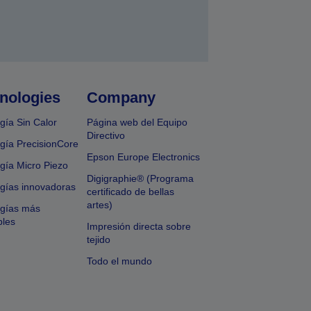
nologies
Company
gía Sin Calor
Página web del Equipo
Directivo
gía PrecisionCore
Epson Europe Electronics
gía Micro Piezo
Digigraphie® (Programa
gías innovadoras
certificado de bellas
artes)
ogías más
bles
Impresión directa sobre
tejido
Todo el mundo