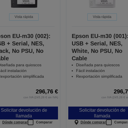
Vista rápida
Vista rápida
son EU-m30 (002):
Epson EU-m30 (001)
B + Serial, NES,
USB + Serial, NES,
ack, No PSU, No
White, No PSU, No
ble
Cable
iseñada para quioscos
Diseñada para quioscos
ácil instalación
Fácil instalación
exportación simplificada
Rexportación simplificada
296,76 €
296,7
con IVA (245,26 € sin IVA)
con IVA (245,26 € s
Solicitar devolución de
Solicitar devolución de
llamada
llamada
Dónde comprar
Comparar
Dónde comprar
Compar