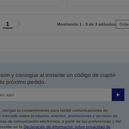
1
Mostrando 1 - 3 de 3 artículos
Orde
r
Ir
a
a
a
la
ágina
página
nterior
siguiente
on y consigue al instante un código de cupón
tu próximo pedido.
Enviar
co, otorgas tu consentimiento para recibir comunicaciones de
 mercado sobre productos, eventos, promociones y servicios de
as de comunicación electrónica, a partir de tus preferencias y del
escribe en la
Declaración de información sobre privacidad de