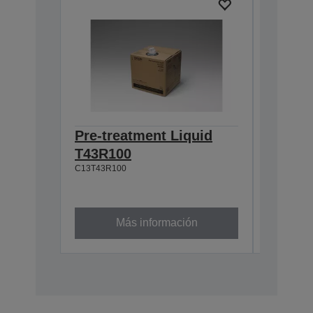
Pre-treatment Liquid
Pre-tr
T43R100
T43R3
C13T43R100
C13T43R3
Más información