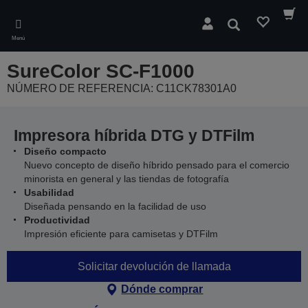
Skip
to
Buscar
main
Menú
content
SureColor SC-F1000
NÚMERO DE REFERENCIA: C11CK78301A0
Impresora híbrida DTG y DTFilm
Diseño compacto
Nuevo concepto de diseño híbrido pensado para el comercio
minorista en general y las tiendas de fotografía
Usabilidad
Diseñada pensando en la facilidad de uso
Productividad
Impresión eficiente para camisetas y DTFilm
Solicitar devolución de llamada
Dónde comprar