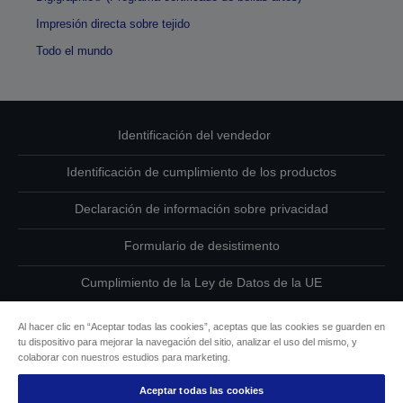
Impresión directa sobre tejido
Todo el mundo
Identificación del vendedor
Identificación de cumplimiento de los productos
Declaración de información sobre privacidad
Formulario de desistimento
Cumplimiento de la Ley de Datos de la UE
Ponte en contacto con nosotros en relación con tus datos
Al hacer clic en “Aceptar todas las cookies”, aceptas que las cookies se guarden en
tu dispositivo para mejorar la navegación del sitio, analizar el uso del mismo, y
Información sobre cookies
colaborar con nuestros estudios para marketing.
Aceptar todas las cookies
Compromiso de accesibilidad de Epson