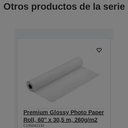
Otros productos de la serie
Premium Glossy Photo Paper
Pre
Roll, 60" x 30,5 m, 260g/m2
Roll
C13S042132
C13S0