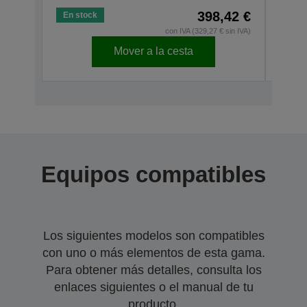
398,42 €
En stock
En s
con IVA (329,27 € sin IVA)
Mover a la cesta
Equipos compatibles
Los siguientes modelos son compatibles
con uno o más elementos de esta gama.
Para obtener más detalles, consulta los
enlaces siguientes o el manual de tu
producto.