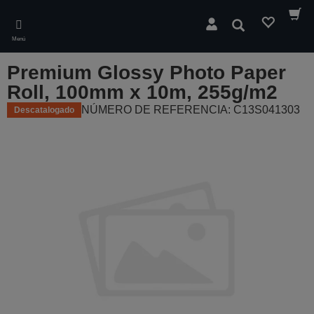
Skip
to
Buscar
main
Menú
content
Premium Glossy Photo Paper
Roll, 100mm x 10m, 255g/m2
NÚMERO DE REFERENCIA: C13S041303
Descatalogado