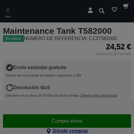
Skip
to
Buscar
main
Menú
content
Maintenance Tank T582000
NÚMERO DE REFERENCIA: C13T582000
En stock
24,52 €
con IVA (20,26 € sin IVA)
Envío estándar gratuito
Gastos de envío gratis en pedidos superiores a 25€
Devolución fácil
Devuelve en un plazo de 30 días desde la entrega.
Obtener más información
Compra ahora
Dónde comprar