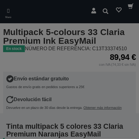
Skip
to
Buscar
main
Menú
content
Multipack 5-colours 33 Claria
Premium Ink EasyMail
NÚMERO DE REFERENCIA: C13T33374510
En stock
89,94 €
con IVA (74,33 € sin IVA)
Envío estándar gratuito
Gastos de envío gratis en pedidos superiores a 25€
Devolución fácil
Devuelve en un plazo de 30 días desde la entrega.
Obtener más información
Tinta multipack 5 colores 33 Claria
Premium Naranjas EasyMail