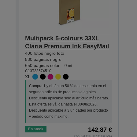
Multipack 5-colours 33XL
Mult
Claria Premium Ink EasyMail
Pre
400 fotos negro foto
200 fo
530 páginas negro
250 p
650 páginas color
300 pá
47 ml
C13T33574510
C13T3
XL
STAN
Compra 1 y obtén un 50 % de descuento en el
Comp
segundo artículo de productos elegibles.
segu
Descuento aplicable solo al artículo más barato.
Desc
Esta oferta es válida hasta el 30/08/2026.
Esta 
Descuento aplicable a 3 unidades por producto
Desc
y pedido como máximo.
y pe
142,87 €
En stock
En s
con IVA (118,07 € sin IVA)