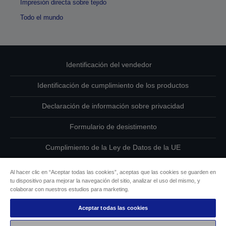
Impresión directa sobre tejido
Todo el mundo
Identificación del vendedor
Identificación de cumplimiento de los productos
Declaración de información sobre privacidad
Formulario de desistimento
Cumplimiento de la Ley de Datos de la UE
Ponte en contacto con nosotros en relación con tus datos
Al hacer clic en “Aceptar todas las cookies”, aceptas que las cookies se guarden en
tu dispositivo para mejorar la navegación del sitio, analizar el uso del mismo, y
Información sobre cookies
colaborar con nuestros estudios para marketing.
Aceptar todas las cookies
Compromiso de accesibilidad de Epson