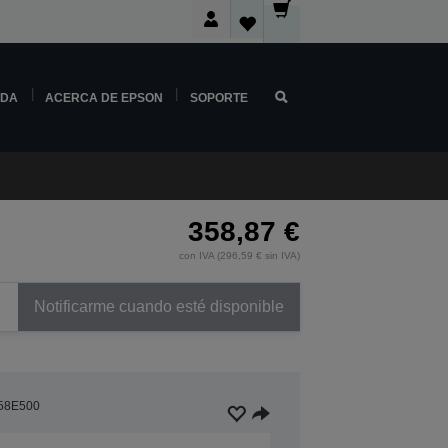
NDA
ACERCA DE EPSON
SOPORTE
358,87 €
con IVA (296,59 € sin IVA)
Notificarme cuando esté disponible
58E500