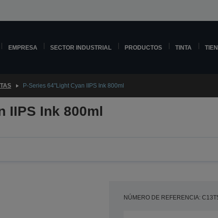
EMPRESA
SECTOR INDUSTRIAL
PRODUCTOS
TINTA
TIE
NTAS
P-Series 64"Light Cyan IIPS Ink 800ml
n IIPS Ink 800ml
NÚMERO DE REFERENCIA: C13T