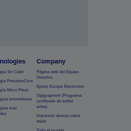
nologies
Company
gía Sin Calor
Página web del Equipo
Directivo
gía PrecisionCore
Epson Europe Electronics
gía Micro Piezo
Digigraphie® (Programa
gías innovadoras
certificado de bellas
artes)
ogías más
bles
Impresión directa sobre
tejido
Todo el mundo