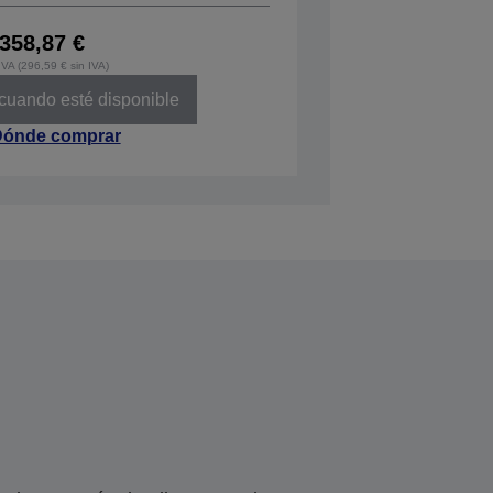
358,87 €
IVA (296,59 € sin IVA)
 cuando esté disponible
ónde comprar