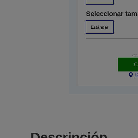
Seleccionar ta
Estándar
con 
C
D
Descripción