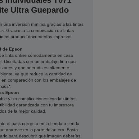
s individuales T071
te Ultra Guepardo
on una inversión mínima gracias a las tintas
s. Gracias a la combinación de tintas
tintas produce documentos impresos
il de Epson
 de tinta online cómodamente en casa
l. Diseñadas con un embalaje fino que
buzones y que además es altamente
iente, ya que reduce la cantidad de
 % en comparación con los embalajes de
cios*.
ras Epson
able y sin complicaciones con las tintas
ibilidad garantizada con tu impresora
dos de la mejor calidad.
te el pack correcto en la tienda o tienda
que aparece en la parte delantera. Basta
uario para descubrir qué imagen deberías