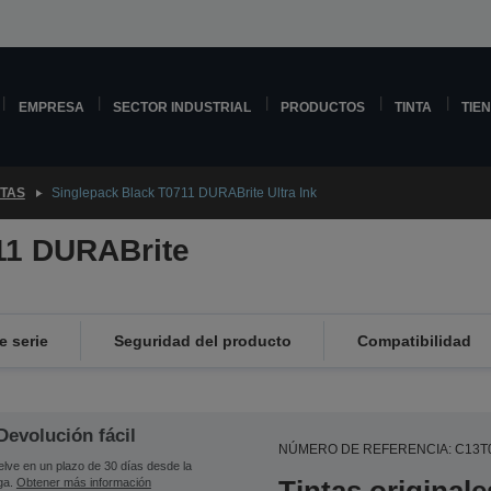
EMPRESA
SECTOR INDUSTRIAL
PRODUCTOS
TINTA
TIE
NTAS
Singlepack Black T0711 DURABrite Ultra Ink
11 DURABrite
 serie
Seguridad del producto
Compatibilidad
Devolución fácil
NÚMERO DE REFERENCIA: C13T
lve en un plazo de 30 días desde la
ga.
Obtener más información