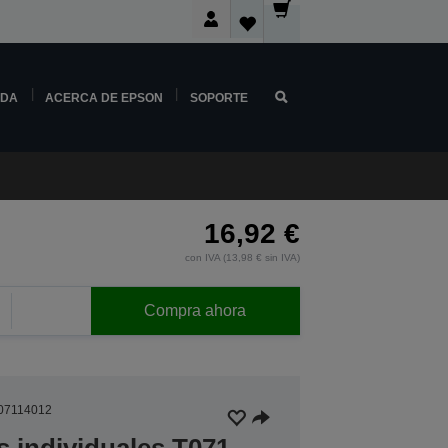
NDA
ACERCA DE EPSON
SOPORTE
16,92 €
con IVA (13,98 € sin IVA)
Compra ahora
07114012