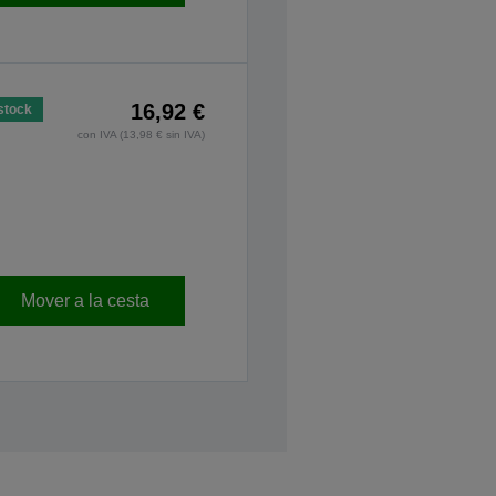
16,92 €
stock
con IVA (13,98 € sin IVA)
Mover a la cesta