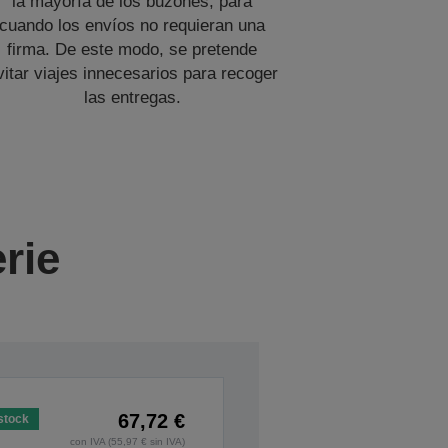
la mayoría de los buzones, para
cuando los envíos no requieran una
firma. De este modo, se pretende
vitar viajes innecesarios para recoger
las entregas.
rie
67,72 €
stock
con IVA (55,97 € sin IVA)