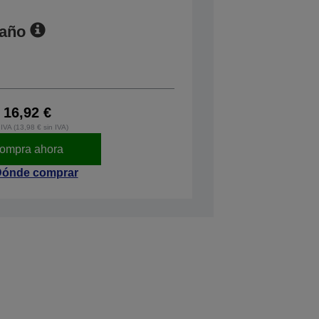
maño
16,92 €
IVA (13,98 € sin IVA)
ompra ahora
ónde comprar