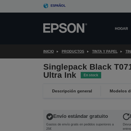
Skip
ESPAÑOL
to
main
content
HOGAR
INICIO
PRODUCTOS
TINTA Y PAPEL
TI
Singlepack Black T07
Ultra Ink
En stock
Descripción general
Modelos de
Envío estándar gratuito
Gastos de envío gratis en pedidos superiores a
Devue
25€
entre