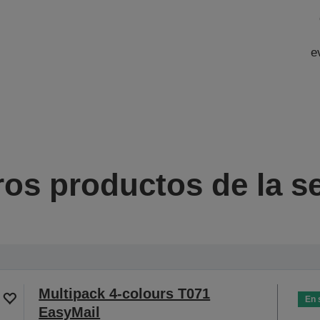
e
ros productos de la se
Multipack 4-colours T071
En 
EasyMail