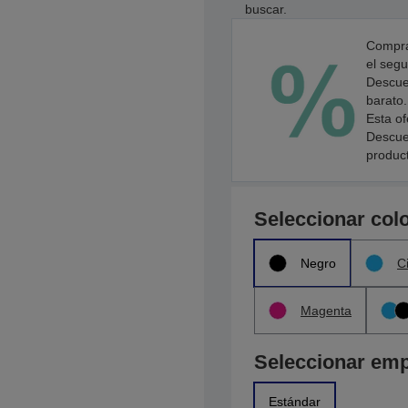
buscar.
Compra
el segu
Descuen
barato.
Esta of
Descue
produc
Seleccionar col
Negro
C
Magenta
Seleccionar em
Estándar