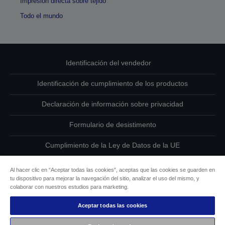
Impresión directa sobre tejido
Todo el mundo
Identificación del vendedor
Identificación de cumplimiento de los productos
Declaración de información sobre privacidad
Formulario de desistimento
Cumplimiento de la Ley de Datos de la UE
Ponte en contacto con nosotros en relación con tus datos
Al hacer clic en “Aceptar todas las cookies”, aceptas que las cookies se guarden en
tu dispositivo para mejorar la navegación del sitio, analizar el uso del mismo, y
Información sobre cookies
colaborar con nuestros estudios para marketing.
Aceptar todas las cookies
Compromiso de accesibilidad de Epson