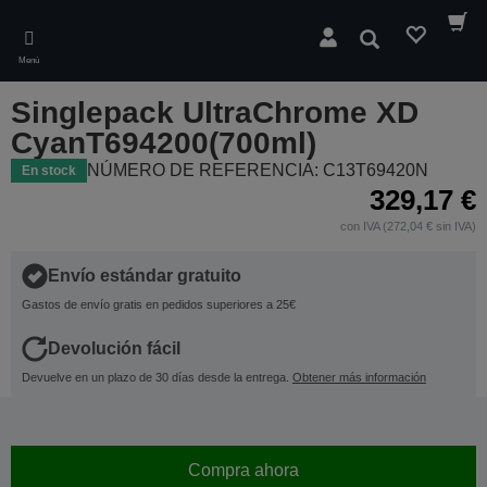
Skip
to
Buscar
main
Menú
content
Singlepack UltraChrome XD
CyanT694200(700ml)
NÚMERO DE REFERENCIA: C13T69420N
En stock
329,17 €
con IVA (272,04 € sin IVA)
Envío estándar gratuito
Gastos de envío gratis en pedidos superiores a 25€
Devolución fácil
Devuelve en un plazo de 30 días desde la entrega.
Obtener más información
Compra ahora