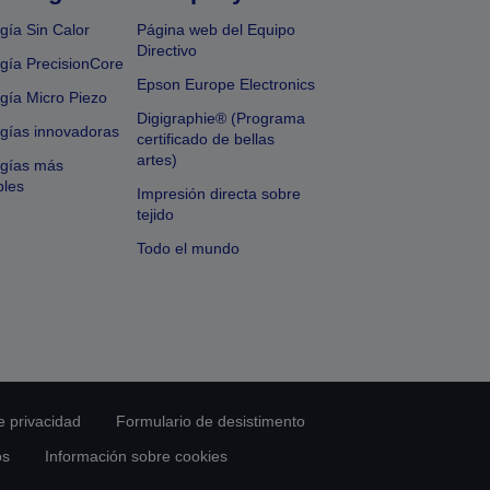
gía Sin Calor
Página web del Equipo
Directivo
gía PrecisionCore
Epson Europe Electronics
gía Micro Piezo
Digigraphie® (Programa
gías innovadoras
certificado de bellas
artes)
ogías más
bles
Impresión directa sobre
tejido
Todo el mundo
e privacidad
Formulario de desistimento
os
Información sobre cookies