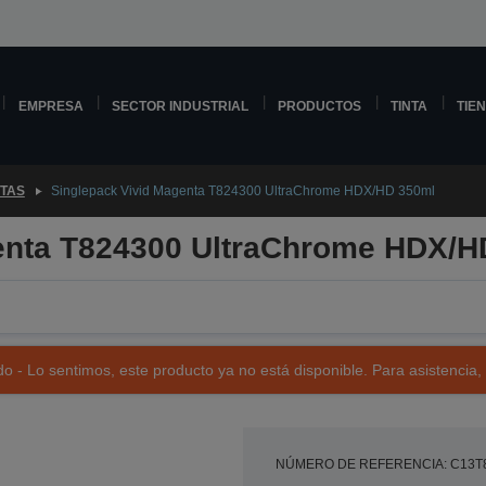
EMPRESA
SECTOR INDUSTRIAL
PRODUCTOS
TINTA
TIE
NTAS
Singlepack Vivid Magenta T824300 UltraChrome HDX/HD 350ml
enta T824300 UltraChrome HDX/H
o - Lo sentimos, este producto ya no está disponible. Para asistencia,
NÚMERO DE REFERENCIA: C13T