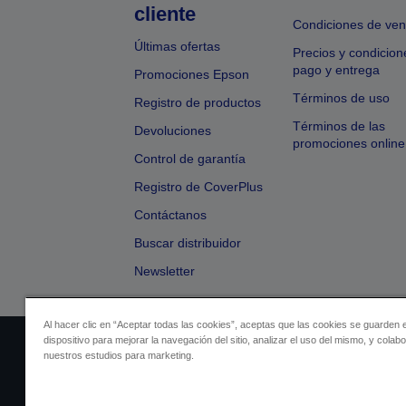
cliente
Condiciones de ven
Últimas ofertas
Precios y condicion
pago y entrega
Promociones Epson
Términos de uso
Registro de productos
Términos de las
Devoluciones
promociones online
Control de garantía
Registro de CoverPlus
Contáctanos
Buscar distribuidor
Newsletter
Al hacer clic en “Aceptar todas las cookies”, aceptas que las cookies se guarden 
dispositivo para mejorar la navegación del sitio, analizar el uso del mismo, y colab
Identificación del vendedor
Identificación
nuestros estudios para marketing.
Cumplimiento de la Ley de Dato