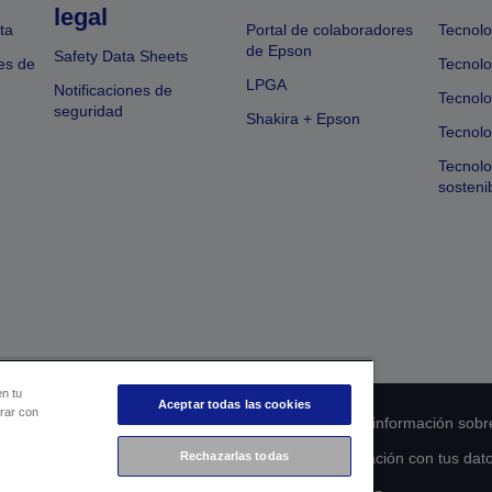
legal
ta
Portal de colaboradores
Tecnolo
de Epson
Safety Data Sheets
es de
Tecnolo
LPGA
Notificaciones de
Tecnolo
seguridad
Shakira + Epson
Tecnolo
Tecnol
sosteni
en tu
Aceptar todas las cookies
orar con
 de cumplimiento de los productos
Declaración de información sobr
s de la UE
Ponte en contacto con nosotros en relación con tus dat
Rechazarlas todas