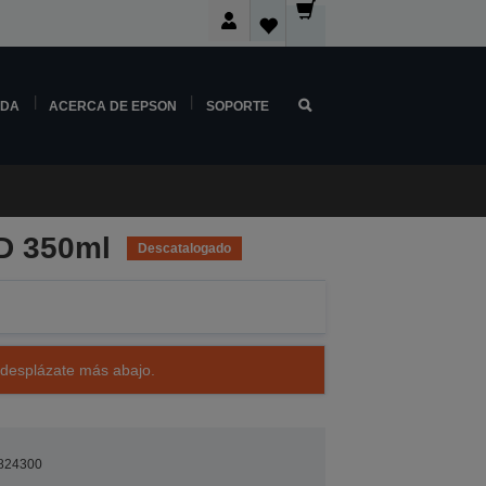
NDA
ACERCA DE EPSON
SOPORTE
D 350ml
Descatalogado
 desplázate más abajo.
824300