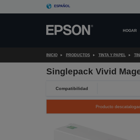
Skip
ESPAÑOL
to
main
content
HOGAR
INICIO
PRODUCTOS
TINTA Y PAPEL
TI
Singlepack Vivid Mag
Compatibilidad
Producto descatalogad