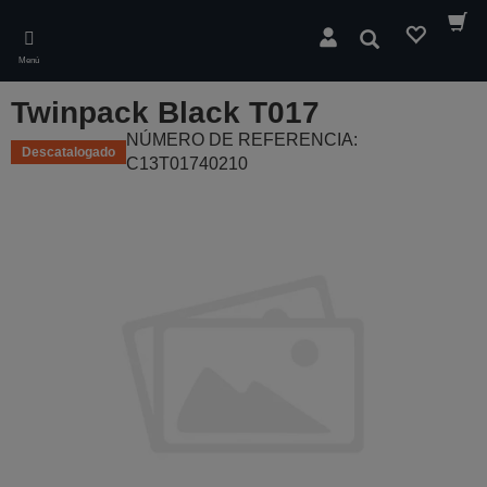
Skip
to
Buscar
main
Menú
content
Twinpack Black T017
NÚMERO DE REFERENCIA:
Descatalogado
C13T01740210