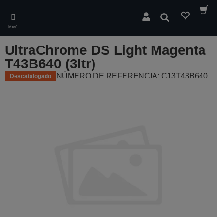
Skip
to
Buscar
main
Menú
content
UltraChrome DS Light Magenta
T43B640 (3ltr)
NÚMERO DE REFERENCIA: C13T43B640
Descatalogado