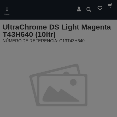
Skip
to
Buscar
main
Menú
content
UltraChrome DS Light Magenta
T43H640 (10ltr)
NÚMERO DE REFERENCIA: C13T43H640