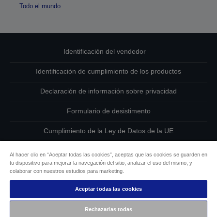
Todo el mundo
Identificación del vendedor
Identificación de cumplimiento de los productos
Declaración de información sobre privacidad
Formulario de desistimento
Cumplimiento de la Ley de Datos de la UE
Ponte en contacto con nosotros en relación con tus datos
Al hacer clic en “Aceptar todas las cookies”, aceptas que las cookies se guarden en
tu dispositivo para mejorar la navegación del sitio, analizar el uso del mismo, y
Información sobre cookies
colaborar con nuestros estudios para marketing.
Aceptar todas las cookies
Compromiso de accesibilidad de Epson
Rechazarlas todas