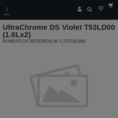
Skip
to
Buscar
main
Menú
content
UltraChrome DS Violet T53LD00
(1.6Lx2)
NÚMERO DE REFERENCIA: C13T53LD00