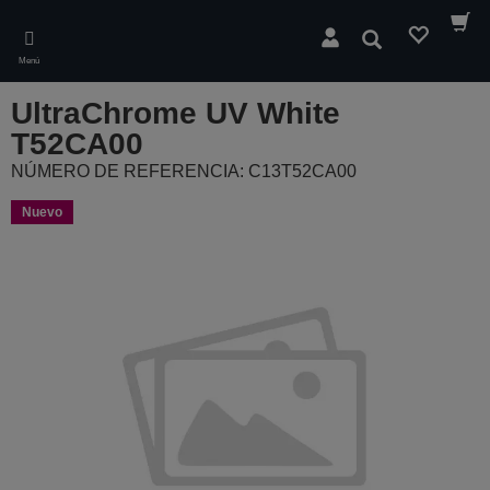
Skip
to
Buscar
main
Menú
content
UltraChrome UV White
T52CA00
NÚMERO DE REFERENCIA: C13T52CA00
Nuevo