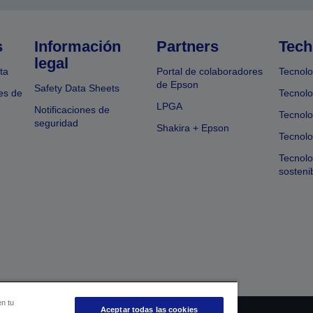
s
Información
Partners
Tech
legal
ta
Portal de colaboradores
Tecnolo
de Epson
Safety Data Sheets
es de
Tecnolo
LPGA
Notificaciones de
Tecnolo
seguridad
Shakira + Epson
Tecnolo
Tecnol
sosteni
en tu
Aceptar todas las cookies