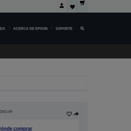
NDA
ACERCA DE EPSON
SOPORTE
Z9010R
ónde comprar