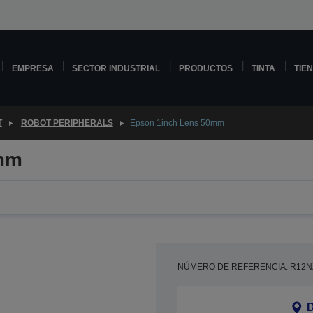
EMPRESA
SECTOR INDUSTRIAL
PRODUCTOS
TINTA
TIE
T
ROBOT PERIPHERALS
Epson 1inch Lens 50mm
0mm
NÚMERO DE REFERENCIA: R12N
D