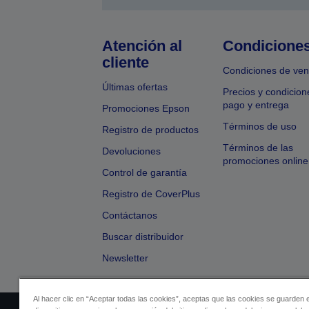
Atención al
Condicione
cliente
Condiciones de ven
Últimas ofertas
Precios y condicion
pago y entrega
Promociones Epson
Términos de uso
Registro de productos
Términos de las
Devoluciones
promociones online
Control de garantía
Registro de CoverPlus
Contáctanos
Buscar distribuidor
Newsletter
Al hacer clic en “Aceptar todas las cookies”, aceptas que las cookies se guarden 