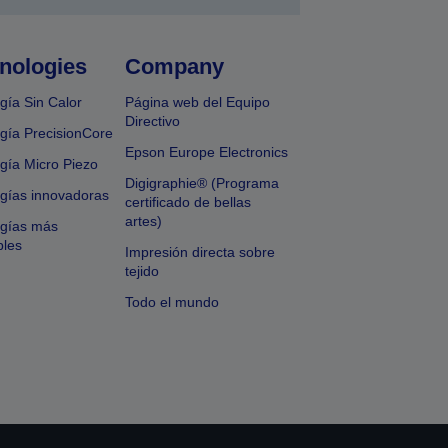
nologies
Company
gía Sin Calor
Página web del Equipo
Directivo
gía PrecisionCore
Epson Europe Electronics
gía Micro Piezo
Digigraphie® (Programa
gías innovadoras
certificado de bellas
artes)
ogías más
bles
Impresión directa sobre
tejido
Todo el mundo